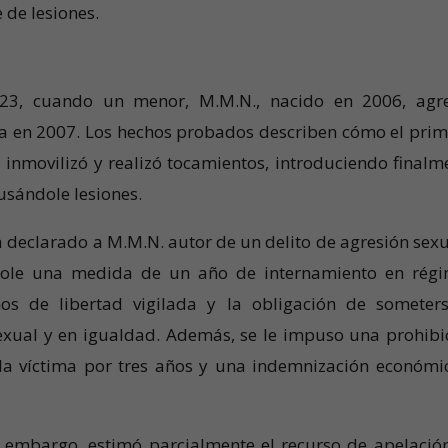
e de lesiones.
23, cuando un menor, M.M.N., nacido en 2006, agr
da en 2007. Los hechos probados describen cómo el prim
 la inmovilizó y realizó tocamientos, introduciendo finalm
ausándole lesiones.
declarado a M.M.N. autor de un delito de agresión sexu
ndole una medida de un año de internamiento en rég
s de libertad vigilada y la obligación de someter
xual y en igualdad. Además, se le impuso una prohibi
a víctima por tres años y una indemnización económi
.
n embargo, estimó parcialmente el recurso de apelació