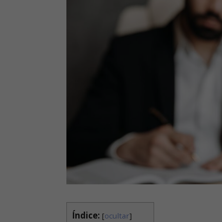
Índice:
[
ocultar
]