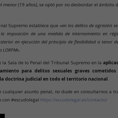
el menor (19 años), se optó por no desbordar el ámbito d
bunal Supremo establece que «
en los delitos de agresión s
e la imposición de una medida de internamiento en rég
sterior en ejecución del principio de flexibilidad a tenor d
 la LORPM
».
e la Sala de lo Penal del Tribunal Supremo en la
aplica
namiento para delitos sexuales graves cometidos
a doctrina judicial en todo el territorio nacional
.
n cualquier asunto penal, no dude en consultarnos a tr
to con #escudolegal
https://escudolegal.es/contacto/
t