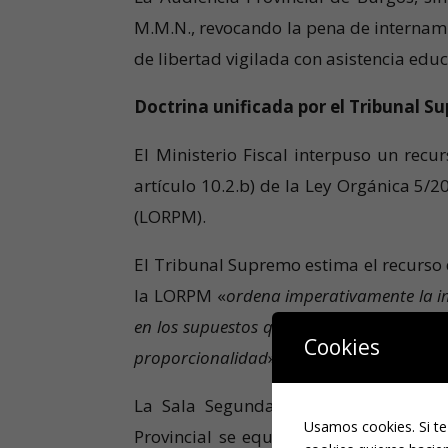
M.M.N., revocando la pena de internam
de libertad vigilada con asistencia edu
Doctrina unificada por el Tribunal 
El Ministerio Fiscal interpuso un rec
artículo 10.2.b) de la Ley Orgánica 5/
(LORPM).
El Tribunal Supremo estima el recurso 
la LORPM «
ordena imperativamente la i
en los supuestos que contempla; sin que s
Cookies
proporcionalidad
».
La Sala Segunda subraya que la lite
Usamos cookies. Si te
Provincial se equivocó al obviar esta l