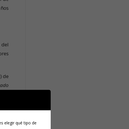
años
 del
ores
) de
rado
o de
ncia
s elegir qué tipo de
n la