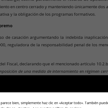
iento en centro cerrado y manteniendo únicamente dos 
cativa y la obligación de los programas formativos.
Supremo
urso de casación argumentando la indebida inaplicación
2000, reguladora de la responsabilidad penal de los men
del Fiscal, declarando que el mencionado artículo 10.2.b
mposición de una medida de internamiento en régimen cer
ea legalmente factible excluirla por razones discrecionales 
ralidad de la norma es «imperativa» y que la Audie
 parece bien, simplemente haz clic en «Aceptar todo». También puede
iteralidad basándose en el principio de flexibilidad o e