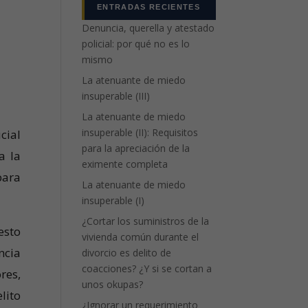
ENTRADAS RECIENTES
Denuncia, querella y atestado
policial: por qué no es lo
mismo
La atenuante de miedo
insuperable (III)
La atenuante de miedo
insuperable (II): Requisitos
cial
para la apreciación de la
a la
eximente completa
para
La atenuante de miedo
insuperable (I)
¿Cortar los suministros de la
esto
vivienda común durante el
ncia
divorcio es delito de
coacciones? ¿Y si se cortan a
res,
unos okupas?
lito
¿Ignorar un requerimiento