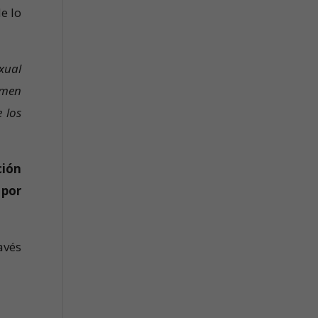
e lo
exual
imen
e los
ción
 por
avés