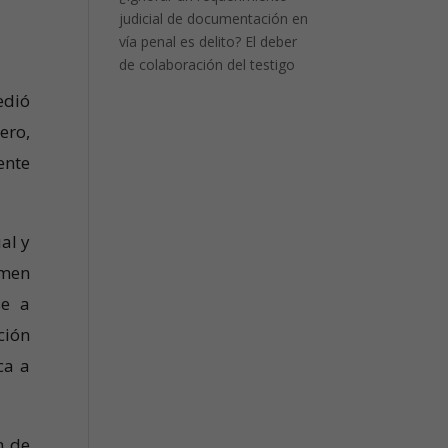
judicial de documentación en
vía penal es delito? El deber
de colaboración del testigo
edió
ero,
ente
al y
imen
se a
ción
ca a
n de