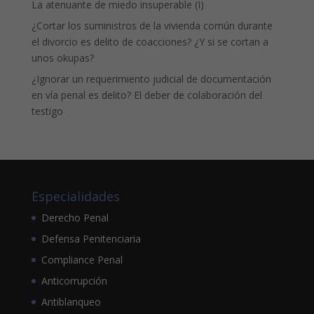
La atenuante de miedo insuperable (I)
¿Cortar los suministros de la vivienda común durante
el divorcio es delito de coacciones? ¿Y si se cortan a
unos okupas?
¿Ignorar un requerimiento judicial de documentación
en vía penal es delito? El deber de colaboración del
testigo
Especialidades
Derecho Penal
Defensa Penitenciaria
Compliance Penal
Anticorrupción
Antiblanqueo