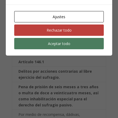
oficio, industria o comercio por tiempo de
uno a tres años, así como
inhabilitación
especial para el derecho del sufragio
Ajustes
pasivo
Infrinjan la normativa vigente en materia de
Rechazar todo
encuestas electorales
Aceptar todo
Artículo 146.1
Delitos por acciones contrarias al libre
ejercicio del sufragio.
Pena de prisión de seis meses a tres años
o multa de doce a veinticuatro meses, así
como
inhabilitación especial para el
derecho del sufragio pasivo.
Por medio de recompensa, dádivas,