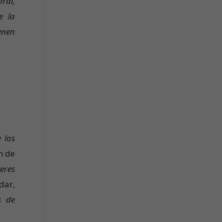
ral,
e la
enen
 los
n de
eres
adar,
s de