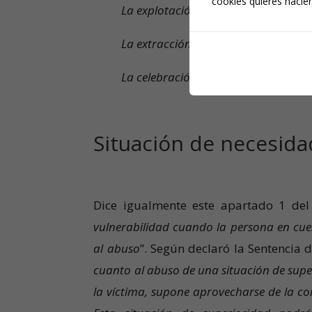
cookies quieres hacien
La explotación para realizar activida
La extracción de sus órganos corpor
La celebración de matrimonios forz
Situación de necesidad
Dice igualmente este apartado 1 del
vulnerabilidad cuando la persona en cues
al abuso
”. Según declaró la Sentencia 
cuanto al abuso de una situación de supe
la víctima, supone aprovecharse de la cor