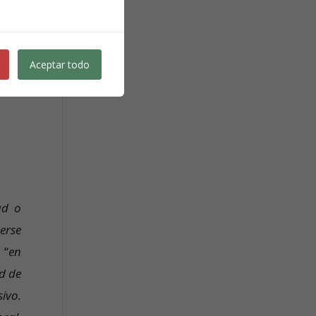
Aceptar todo
ad o
erse
 “
en
d de
sivo.