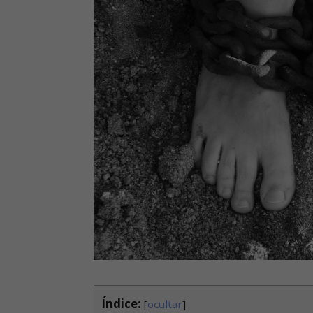
Índice:
[
ocultar
]