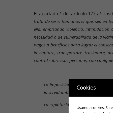
El apartado 1 del artículo 177
bis
casti
trata de seres humanos el que, sea en te
ella, empleando violencia, intimidació
necesidad o de vulnerabilidad de la víct
pagos o beneficios para lograr el consent
la captare, transportare, trasladare, ac
control sobre esas personas, con cualquier
La imposición de trabajo o de servici
Cookies
la servidumbre o a la mendicidad.»
La explotación sexual, incluyendo la
Usamos cookies. Si te