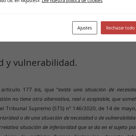
do clic en «Ajustes».
Lee nuestra política de cookies
des delictivas.
ales.
Ajustes
Rechazar todo
ados.
 y vulnerabilidad.
 artículo 177
bis,
que “
existe una situación de necesid
tión no tiene otra alternativa, real o aceptable, que somet
del Tribunal Supremo (STS) nº 146/2020, de 14 de mayo,
rioridad o de una situación de necesidad o de vulnerabilida
relativa situación de inferioridad que se da en el sujeto pa