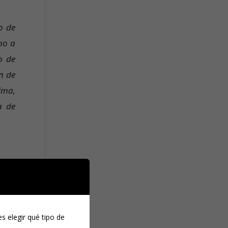
o de
no a
o de
n de
ima,
a de
ud, a
s elegir qué tipo de