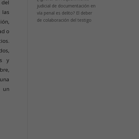
 del
judicial de documentación en
 las
vía penal es delito? El deber
de colaboración del testigo
ión,
ad o
ios.
dos,
es y
bre,
 una
r un