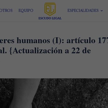
SOTROS
EQUIPO
ESPECIALIDADES
seres humanos (I): artículo 17
l. {Actualización a 22 de
}