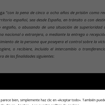
ga “
con la pena de cinco a ocho años de prisión como re
rritorio español, sea desde España, en tránsito o con desti
n o engaño, o abusando de una situación de superioridad 
ima nacional o extranjera, o mediante la entrega o recepció
imiento de la persona que poseyera el control sobre la víct
ogiere, o recibiere, incluido el intercambio o transferenci
a de las finalidades siguientes
:
os forzados, la esclavitud o prácticas similares a la esclavit
 pornografía.
 parece bien, simplemente haz clic en «Aceptar todo». También puede