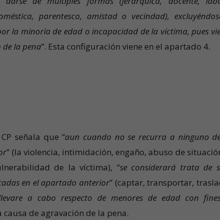
 darse de múltiples formas (jerárquica, docente, labo
méstica, parentesco, amistad o vecindad), excluyéndos
por la minoría de edad o incapacidad de la víctima, pues vi
 de la pena
”. Esta configuración viene en el apartado 4.
 CP señala que “
aun cuando no se recurra a ninguno de
or
” (la violencia, intimidación, engaño, abuso de situació
nerabilidad de la víctima), “
se considerará trata de s
cadas en el apartado anterior
” (captar, transportar, trasl
llevare a cabo respecto de menores de edad con fine
 causa de agravación de la pena.