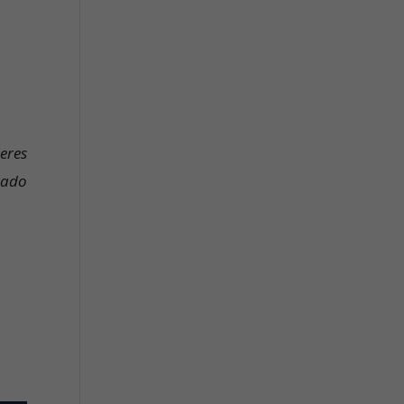
eres
tado