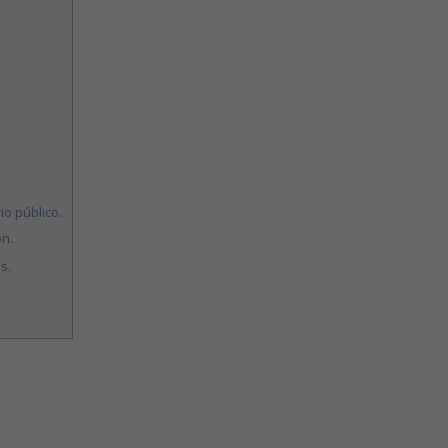
io público.
n.
s.