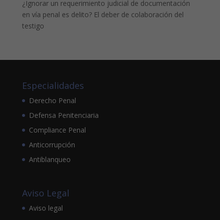
¿Ignorar un requerimiento judicial de documentación
en vía penal es delito? El deber de colaboración del
testigo
Especialidades
Derecho Penal
Defensa Penitenciaria
Compliance Penal
Anticorrupción
Antiblanqueo
Aviso Legal
Aviso legal