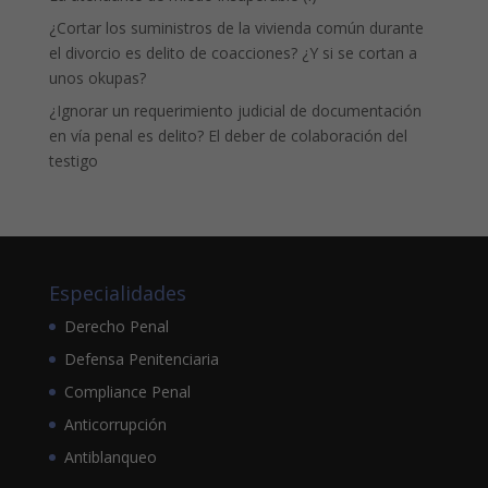
¿Cortar los suministros de la vivienda común durante
el divorcio es delito de coacciones? ¿Y si se cortan a
unos okupas?
¿Ignorar un requerimiento judicial de documentación
en vía penal es delito? El deber de colaboración del
testigo
Especialidades
Derecho Penal
Defensa Penitenciaria
Compliance Penal
Anticorrupción
Antiblanqueo