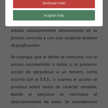
de instancia y la de apelación dieron una
Rechazar todo
respuesta racional y pormenorizada a los
medios de prueba existentes. Se confirmó
Aceptar todo
que el acceso a las bases de datos policiales
estaba «
absolutamente desconectada de su
función concreta y con una ausencia evidente
de justificación
».
Se subraya que el delito se consuma con el
acceso inconsentido a datos y la posterior
acción de perjudicar a un tercero, como
ocurrió con la E.E.E., o cuando el acceso se
produce sobre datos de carácter sensible,
donde el perjuicio es intrínseco al
descubrimiento de estos. Se consideraron