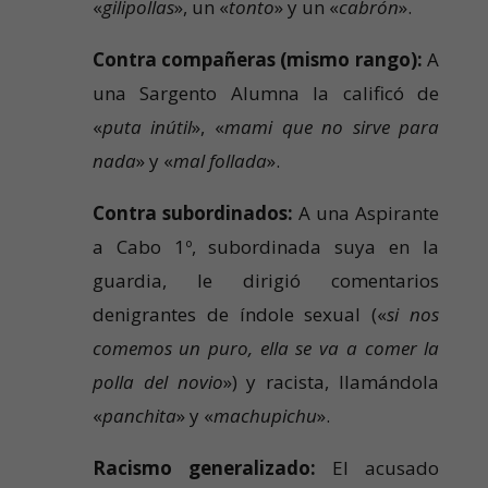
«
gilipollas
», un «
tonto
» y un «
cabrón
».
Contra compañeras (mismo rango):
A
una Sargento Alumna la calificó de
«
puta inútil
», «
mami que no sirve para
nada
» y «
mal follada
».
Contra subordinados:
A una Aspirante
a Cabo 1º, subordinada suya en la
guardia, le dirigió comentarios
denigrantes de índole sexual («
si nos
comemos un puro, ella se va a comer la
polla del novio
») y racista, llamándola
«
panchita
» y «
machupichu
».
Racismo generalizado:
El acusado