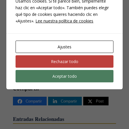
Usamos cookies. Si te parece bien, simplemente
capacidad de los jurados para emitir un
haz clic en «Aceptar todo». También puedes elegir
veredicto justo y libre de influencias
qué tipo de cookies quieres haciendo clic en
«Ajustes».
Lee nuestra política de cookies
externas.
Si necesita asesoramiento o defensa en
cualquier asunto penal, no dude en
Ajustes
consultarnos a través de cualquiera de las
Rechazar todo
formas de contacto con
#escudolegal
https://escudolegal.es/contact
Aceptar todo
o/
Compartir
Compartir
Compartir
Post
Entradas Relacionadas