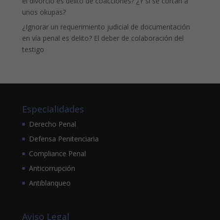
el divorcio es delito de coacciones? ¿Y si se cortan a
unos okupas?
¿Ignorar un requerimiento judicial de documentación
en vía penal es delito? El deber de colaboración del
testigo
Especialidades
Derecho Penal
Defensa Penitenciaria
Compliance Penal
Anticorrupción
Antiblanqueo
Aviso Legal