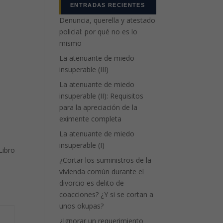
ENTRADAS RECIENTES
Denuncia, querella y atestado
policial: por qué no es lo
mismo
La atenuante de miedo
insuperable (III)
La atenuante de miedo
insuperable (II): Requisitos
para la apreciación de la
eximente completa
La atenuante de miedo
insuperable (I)
Libro
¿Cortar los suministros de la
vivienda común durante el
divorcio es delito de
coacciones? ¿Y si se cortan a
unos okupas?
¿Ignorar un requerimiento