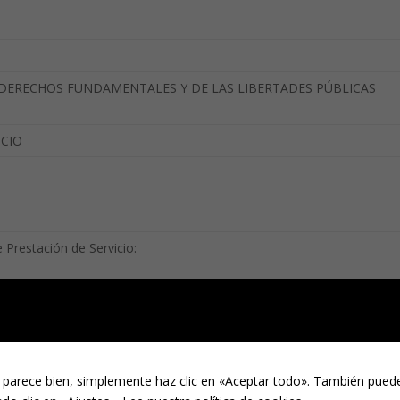
S DERECHOS FUNDAMENTALES Y DE LAS LIBERTADES PÚBLICAS
ICIO
 Prestación de Servicio:
 Residencia.
iales del Deber de Presencia.
 parece bien, simplemente haz clic en «Aceptar todo». También puede