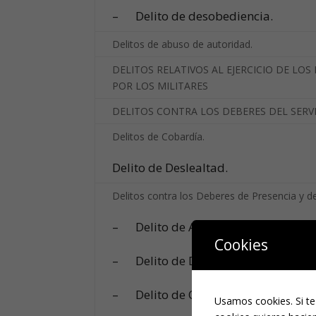
– Delito de desobediencia.
Delitos de abuso de autoridad.
DELITOS RELATIVOS AL EJERCICIO DE LO
POR LOS MILITARES
DELITOS CONTRA LOS DEBERES DEL SERV
Delitos de Cobardía.
Delito de Deslealtad.
Delitos contra los Deberes de Presencia y de
– Delito de Abandono de destino o
Cookies
– Delito de Deserción.
– Delito de Quebrantamientos espec
Usamos cookies. Si te