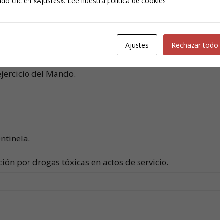
do clic en «Ajustes».
Lee nuestra política de cookies
 y Simulación para eximirse del Servicio.
Ajustes
Rechazar todo
beres inherentes al Mando.
ejercicio del Mando.
ntinela.
ón por drogas tóxicas en actos de servicio.