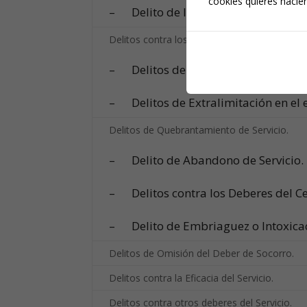
cookies quieres hacien
– Delito de Inutilización voluntaria
Delitos contra los deberes del Mando:
– Delitos de Incumplimiento de de
– Delitos de Extralimitación en el 
Delitos de Quebrantamiento de Servicio.
– Delito de Abandono de Servicio.
– Delitos contra los Deberes del Ce
– Delito de Embriaguez o Intoxicaci
Delitos de Omisión del Deber de Socorro.
Delitos contra la Eficacia del Servicio.
Delitos contra otros deberes del Servicio.