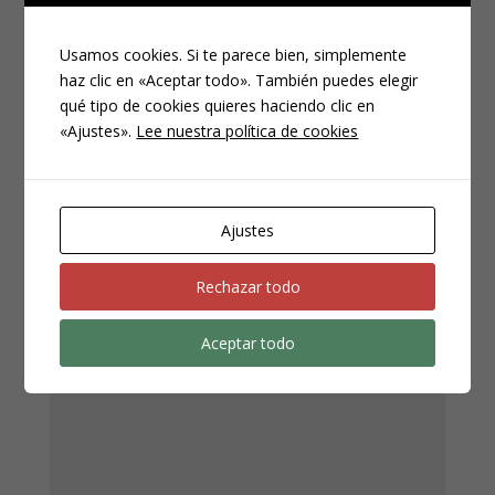
Usamos cookies. Si te parece bien, simplemente
Entradas Relacionadas
haz clic en «Aceptar todo». También puedes elegir
qué tipo de cookies quieres haciendo clic en
No related posts.
«Ajustes».
Lee nuestra política de cookies
Ajustes
Enviar comentario
Rechazar todo
Tu dirección de correo electrónico no será publicada.
Los campos obligatorios están marcados con
*
Aceptar todo