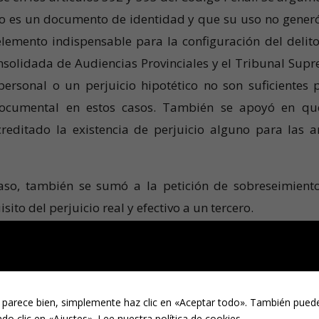
no es un documento de identidad y que su uso no gener
 elemento indispensable para la configuración del delito
nsolidada de Audiencias Provinciales y el Tribunal Sup
ersonal o un perjuicio hipotético no son suficientes 
 documental en estos casos. También se apoyó en qu
ditado la existencia de perjuicio alguno para las a
 caso, también se sumó a la petición de sobreseimiento
ito del perjuicio real y efectivo a un tercero.
z ha acordado el sobreseimiento provisional de la ca
ha deducido testimonio a la Jefatura Superior de la Pol
r objeto de sanción administrativa.
 parece bien, simplemente haz clic en «Aceptar todo». También puede
do clic en «Ajustes».
Lee nuestra política de cookies