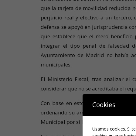
que la tarjeta de movilidad reducida 
perjuicio real y efectivo a un tercero,
defensa se apoyó en jurisprudencia co
que establece que el mero beneficio p
integrar el tipo penal de falsedad
Ayuntamiento de Madrid no había acre
municipales.
El Ministerio Fiscal, tras analizar el
considerar que no se acreditaba el requis
Con base en estos argumentos, el Jue
Cookies
ordenando su archivo. No obstante, se 
Municipal por si los hechos pudieran se
Usamos cookies. Si te
cookies quieres hacien