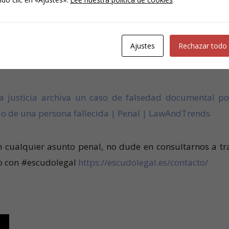
 de la interpretación restrictiva de las normas penales 
erecho penal, delimitando claramente las conductas que
rativamente, no alcanzan la entidad para ser consider
Ajustes
Rechazar todo
a justicia archiva un caso de falsedad documental po
ido de una persona fallecida | Penal | LawAndTrends
n cualquier asunto penal, no dude en consultarnos a tr
to con #escudolegal
https://escudolegal.es/contacto/
t