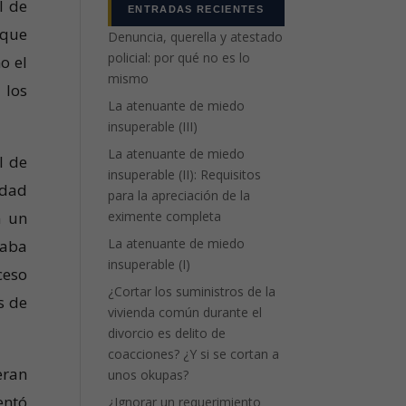
l de
ENTRADAS RECIENTES
 que
Denuncia, querella y atestado
policial: por qué no es lo
o el
mismo
 los
La atenuante de miedo
insuperable (III)
La atenuante de miedo
l de
insuperable (II): Requisitos
idad
para la apreciación de la
eximente completa
n un
La atenuante de miedo
gaba
insuperable (I)
ceso
¿Cortar los suministros de la
s de
vivienda común durante el
divorcio es delito de
coacciones? ¿Y si se cortan a
eran
unos okupas?
entó
¿Ignorar un requerimiento