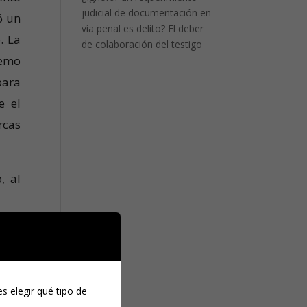
judicial de documentación en
ó un
vía penal es delito? El deber
. La
de colaboración del testigo
remo
para
e el
rcas
, al
usa,
icía
s elegir qué tipo de