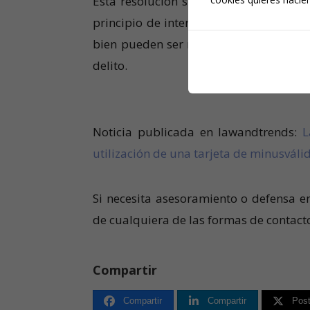
Esta resolución subraya la importancia
principio de intervención mínima del d
bien pueden ser reprochables administ
delito.
Noticia publicada en lawandtrends:
L
utilización de una tarjeta de minusvál
Si necesita asesoramiento o defensa e
de cualquiera de las formas de contac
Compartir
Compartir
Compartir
Pos