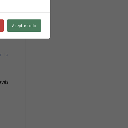
y el
, si
adas
Aceptar todo
r la
avés