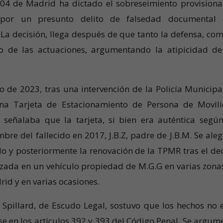
 04 de Madrid ha dictado el sobreseimiento provisiona
, por un presunto delito de falsedad documental
 La decisión, llega después de que tanto la defensa, com
hivo de las actuaciones, argumentando la atipicidad de
yo de 2023, tras una intervención de la Policía Municipa
na Tarjeta de Estacionamiento de Persona de Movil
l señalaba que la tarjeta, si bien era auténtica segú
bre del fallecido en 2017, J.B.Z, padre de J.B.M. Se ale
do y posteriormente la renovación de la TPMR tras el de
ilizada en un vehículo propiedad de M.G.G en varias zona
id y en varias ocasiones.
 Spillard, de Escudo Legal, sostuvo que los hechos no 
rse en los artículos 392 y 393 del Código Penal. Se argum