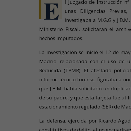
E
l Juzgado de Instrucción nº
unas Diligencias Previas
investigaba a M.G.G y J.B.M.
Ministerio Fiscal, solicitaran el arc
hechos imputados.
La investigación se inició el 12 de ma
Madrid relacionada con el uso de u
Reducida (TPMR). El atestado policia
informe técnico forense, figuraba a nom
que J.B.M. había solicitado un duplica
de su padre, y que esta tarjeta fue ut
estacionamiento regulado (SER) de Madr
La defensa, ejercida por Ricardo Agud
constitutivos de delito, al no encuadra