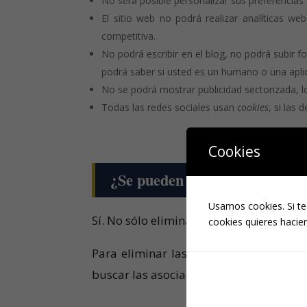
No será posible personalizar sus preferencias 
El sitio web no podrá realizar analíticas web
competitiva.
No podrá escribir en el blog, no podrá subir 
podrá saber si usted es un humano o una apl
No se podrá mostrar publicidad sectorizada, lo
Todas las redes sociales usan
cookies
, si las 
Cookies
¿Se pueden eliminar las
cooki
Usamos cookies. Si te
Sí. No sólo eliminar, también bloquear,
cookies quieres hacien
Para eliminar las
cookies
de un sitio w
buscar las asociadas al dominio en cues