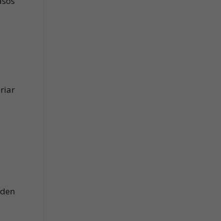
asos
riar
eden