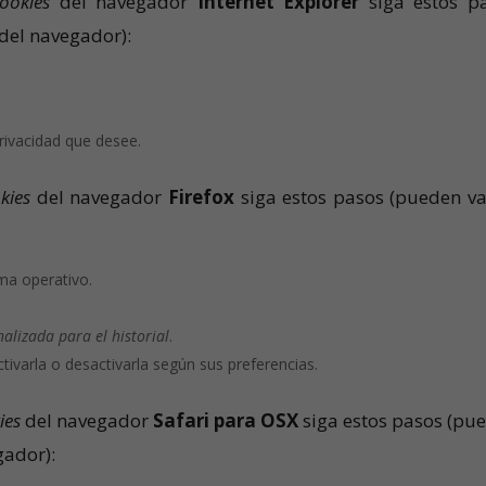
ookies
del navegador
Internet Explorer
siga estos p
 del navegador):
privacidad que desee.
kies
del navegador
Firefox
siga estos pasos (pueden va
:
ma operativo.
alizada para el historial
.
ctivarla o desactivarla según sus preferencias.
ies
del navegador
Safari para OSX
siga estos pasos (pu
gador):