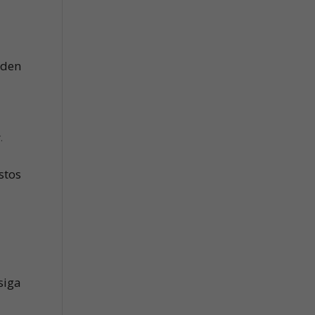
eden
.
stos
siga