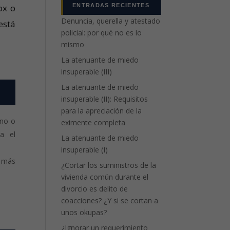
ENTRADAS RECIENTES
ox o
Denuncia, querella y atestado
está
policial: por qué no es lo
mismo
La atenuante de miedo
insuperable (III)
La atenuante de miedo
insuperable (II): Requisitos
para la apreciación de la
ano o
eximente completa
a el
La atenuante de miedo
insuperable (I)
e más
¿Cortar los suministros de la
vivienda común durante el
divorcio es delito de
coacciones? ¿Y si se cortan a
unos okupas?
¿Ignorar un requerimiento