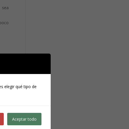
b sea
mpoco
s elegir qué tipo de
o.
odrá
Aceptar todo