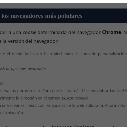
los navegadores más polulares
eder a una
cookie
determinada del navegador
Chrome
. 
 la versión del navegador:
nte el menú Archivo o bien pinchando el icono de personalizació
strar opciones avanzadas
.
os
.
denadas por dominio. Para que le sea más fácil encontrar las
cooki
talmente la dirección en el campo
Buscar cookies
.
a una o varias líneas con las
cookies
de la web solicitada. Ahora sólo 
 eliminación.