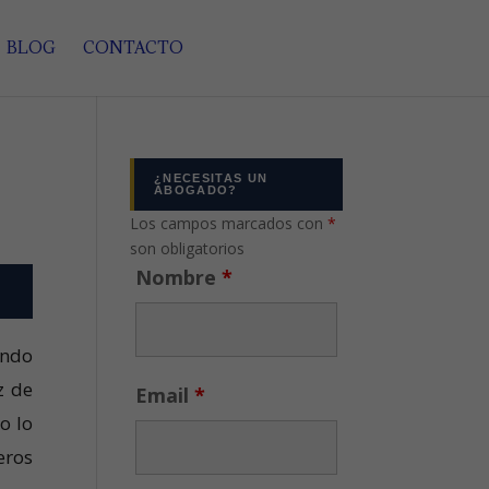
BLOG
CONTACTO
¿NECESITAS UN
ABOGADO?
Los campos marcados con
*
son obligatorios
Nombre
*
ando
z de
Email
*
o lo
eros