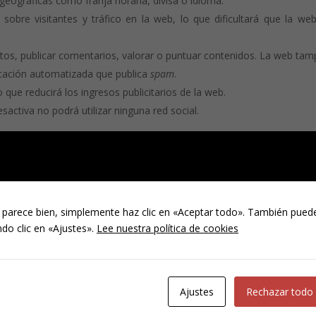
geográficas como franja horaria, divisa o idioma.
 sobre visitantes y tráfico en la web, lo que dificultará que la we
fotos, publicar comentarios, valorar o puntuar contenidos. La web ta
icación automatizada que publica
spam
.
 que reducirá los ingresos publicitarios de la web.
desactiva no podrá utilizar ninguna red social.
?
es
 parece bien, simplemente haz clic en «Aceptar todo». También puede
 de forma general o particular para un dominio específic
do clic en «Ajustes».
Lee nuestra política de cookies
eb debe ir a la configuración de su navegador y allí p
tión y proceder a su eliminación.
Ajustes
Rechazar todo