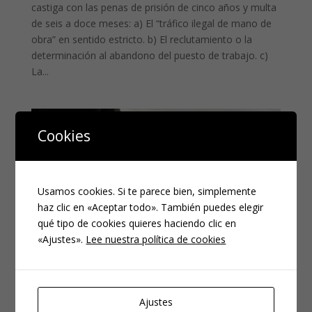
castiga con las penas de prisión de cinco años y multa
de seis a doce meses: a) El “tráfico ilegal de mano de
obra” en sentido estricto. b) El reclutamiento o la
determinación al abandono del puesto de trabajo. c)
La...
Cookies
Usamos cookies. Si te parece bien, simplemente
haz clic en «Aceptar todo». También puedes elegir
qué tipo de cookies quieres haciendo clic en
«Ajustes».
Lee nuestra política de cookies
Ajustes