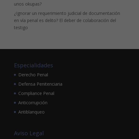
unos okupas?
¿Ignorar un requerimiento judicial de documentación
en vía penal es delito? El deber de colaboración del
testigo
Especialidades
Derecho Penal
Defensa Penitenciaria
Compliance Penal
Anticorrupción
Antiblanqueo
Aviso Legal