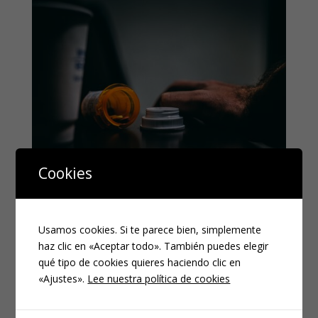
Cookies
El delito de tráfico de
drogas en el Código
Usamos cookies. Si te parece bien, simplemente
Penal español.
haz clic en «Aceptar todo». También puedes elegir
qué tipo de cookies quieres haciendo clic en
DIC 14, 2022
|
PENAL
«Ajustes».
Lee nuestra política de cookies
Tipo básico. Conforme el artículo 368, párrafo