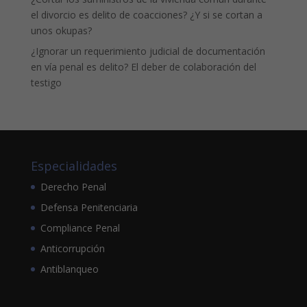
el divorcio es delito de coacciones? ¿Y si se cortan a
unos okupas?
¿Ignorar un requerimiento judicial de documentación
en vía penal es delito? El deber de colaboración del
testigo
Especialidades
Derecho Penal
Defensa Penitenciaria
Compliance Penal
Anticorrupción
Antiblanqueo