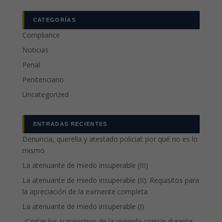
CATEGORÍAS
Compliance
Noticias
Penal
Penitenciario
Uncategorized
ENTRADAS RECIENTES
Denuncia, querella y atestado policial: por qué no es lo
mismo
La atenuante de miedo insuperable (III)
La atenuante de miedo insuperable (II): Requisitos para
la apreciación de la eximente completa
La atenuante de miedo insuperable (I)
¿Cortar los suministros de la vivienda común durante