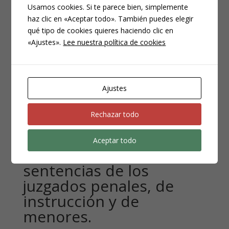
Usamos cookies. Si te parece bien, simplemente
resolución de los procedimientos judiciales de
haz clic en «Aceptar todo». También puedes elegir
extradición pasiva, sea cual fuere el lugar de
qué tipo de cookies quieres haciendo clic en
«Ajustes».
Lee nuestra política de cookies
residencia o en que hubiese tenido lugar la
detención del afectado por el procedimiento
».
Es decir, aquí se incluyen Órdenes Europeas
Ajustes
de Detención y Entrega y extradiciones
solicitadas por terceros países.
Rechazar todo
Aceptar todo
Recursos contra las
sentencias de los
juzgados penales, de
instrucción y de
menores.