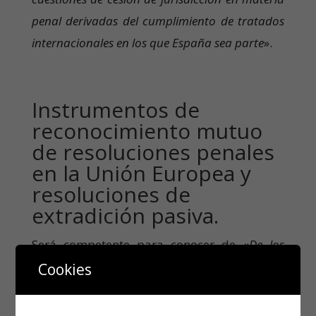
penal derivadas del cumplimiento de tratados
internacionales en los que España sea parte
».
Instrumentos de
reconocimiento mutuo
de resoluciones penales
en la Unión Europea y
resoluciones de
extradición pasiva.
Será competente para conocer de «
De los
recursos respecto a los instrumentos de
Cookies
reconocimiento mutuo de resoluciones penales
en la Unión Europea que les atribuya la ley, y la