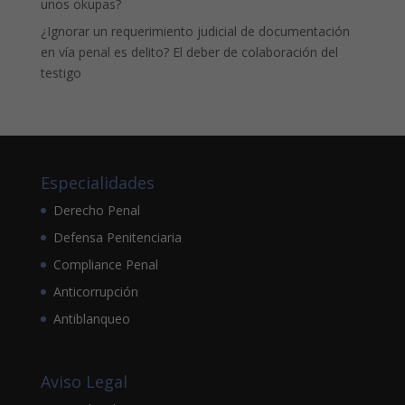
unos okupas?
¿Ignorar un requerimiento judicial de documentación
en vía penal es delito? El deber de colaboración del
testigo
Especialidades
Derecho Penal
Defensa Penitenciaria
Compliance Penal
Anticorrupción
Antiblanqueo
Aviso Legal