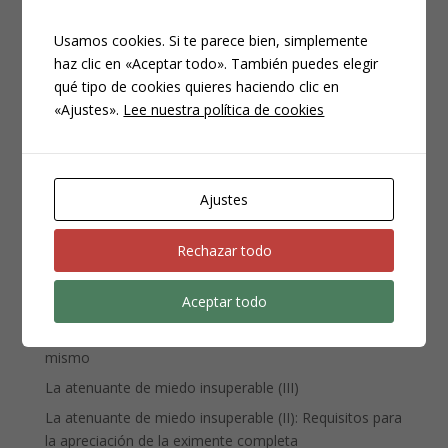
Usamos cookies. Si te parece bien, simplemente
haz clic en «Aceptar todo». También puedes elegir
qué tipo de cookies quieres haciendo clic en
CATEGORÍAS
«Ajustes».
Lee nuestra política de cookies
Compliance
Noticias
Penal
Ajustes
Penitenciario
Uncategorized
Rechazar todo
Aceptar todo
ENTRADAS RECIENTES
Denuncia, querella y atestado policial: por qué no es lo
mismo
La atenuante de miedo insuperable (III)
La atenuante de miedo insuperable (II): Requisitos para
la apreciación de la eximente completa