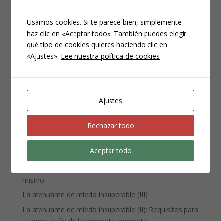
Usamos cookies. Si te parece bien, simplemente
haz clic en «Aceptar todo». También puedes elegir
qué tipo de cookies quieres haciendo clic en
CATEGORÍAS
«Ajustes».
Lee nuestra política de cookies
Compliance
Noticias
Penal
Ajustes
Penitenciario
Uncategorized
Rechazar todo
Aceptar todo
ENTRADAS RECIENTES
Denuncia, querella y atestado policial: por qué no es lo
mismo
La atenuante de miedo insuperable (III)
La atenuante de miedo insuperable (II): Requisitos para
la apreciación de la eximente completa