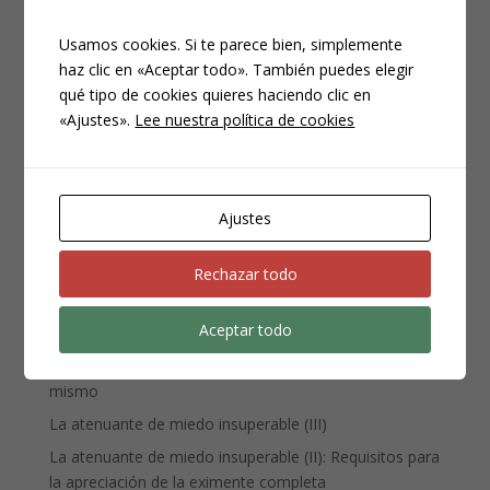
Usamos cookies. Si te parece bien, simplemente
haz clic en «Aceptar todo». También puedes elegir
qué tipo de cookies quieres haciendo clic en
CATEGORÍAS
«Ajustes».
Lee nuestra política de cookies
Compliance
Noticias
Penal
Ajustes
Penitenciario
Uncategorized
Rechazar todo
Aceptar todo
ENTRADAS RECIENTES
Denuncia, querella y atestado policial: por qué no es lo
mismo
La atenuante de miedo insuperable (III)
La atenuante de miedo insuperable (II): Requisitos para
la apreciación de la eximente completa