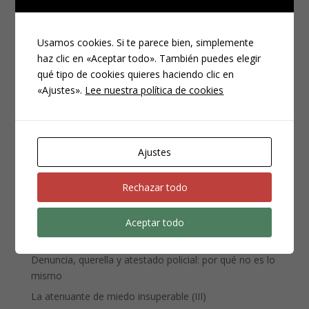
Usamos cookies. Si te parece bien, simplemente
haz clic en «Aceptar todo». También puedes elegir
qué tipo de cookies quieres haciendo clic en
«Ajustes».
Lee nuestra política de cookies
CATEGORÍAS
Compliance
Noticias
Ajustes
Penal
Penitenciario
Rechazar todo
Uncategorized
Aceptar todo
ENTRADAS RECIENTES
Denuncia, querella y atestado policial: por qué no es lo
mismo
La atenuante de miedo insuperable (III)