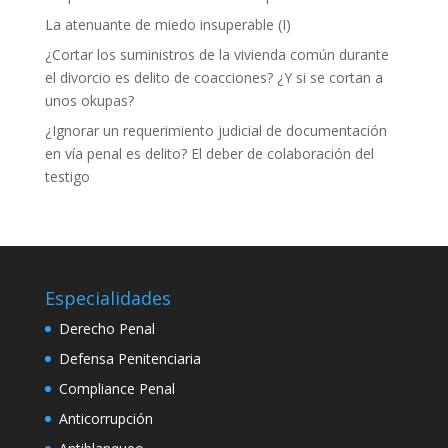
podamos
La atenuante de miedo insuperable (I)
mejorar la
funcionalidad
¿Cortar los suministros de la vivienda común durante
y estructura
el divorcio es delito de coacciones? ¿Y si se cortan a
de la web, en
unos okupas?
base a cómo
se usa la web.
¿Ignorar un requerimiento judicial de documentación
en vía penal es delito? El deber de colaboración del
testigo
Experiencia
Para que
nuestra web
funcione lo
mejor posible
durante tu
Especialidades
visita. Si
rechaza estas
Derecho Penal
cookies,
Defensa Penitenciaria
algunas
funcionalidades
Compliance Penal
desaparecerán
de la web.
Anticorrupción