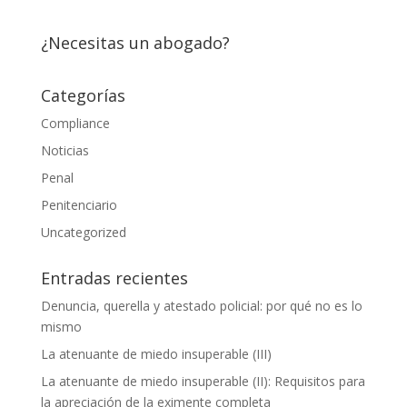
¿Necesitas un abogado?
Categorías
Compliance
Noticias
Necesarias
Penal
Estas
cookies no
Penitenciario
son
opcionales.
Uncategorized
Son
necesarias
Entradas recientes
para que
funcione la
Denuncia, querella y atestado policial: por qué no es lo
web.
mismo
La atenuante de miedo insuperable (III)
Estadísticas
La atenuante de miedo insuperable (II): Requisitos para
Para que
la apreciación de la eximente completa