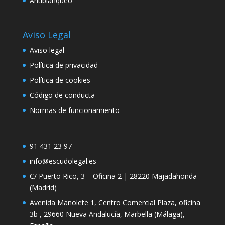
Antiblanqueo
Marketing
Al compartir tus
Aviso Legal
intereses y
comportamiento
Aviso legal
mientras visitas
Política de privacidad
nuestro sitio,
aumentas la
Política de cookies
posibilidad de
ver contenido y
Código de conducta
ofertas
Normas de funcionamiento
personalizados.
91 431 23 97
info@escudolegal.es
C/ Puerto Rico, 3 – Oficina 2 | 28220 Majadahonda
(Madrid)
Avenida Manolete 1, Centro Comercial Plaza, oficina
3b , 29660 Nueva Andalucía, Marbella (Málaga),