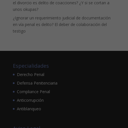
el divorcio es delito de coacciones? ¿Y si se cortan a
unos okupas?
¿Ignorar un requerimiento judicial de documentación
en vía penal es delito? El deber de colaboración del
testigo
Especialidades
Derecho Penal
Defensa Penitenciaria
Compliance Penal
Anticorrupción
Antiblanqueo