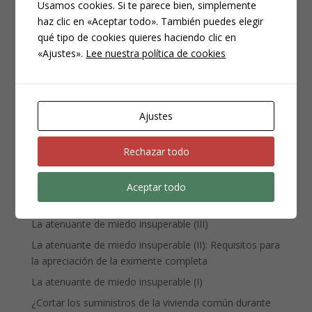
Usamos cookies. Si te parece bien, simplemente
haz clic en «Aceptar todo». También puedes elegir
CATEGORÍAS
qué tipo de cookies quieres haciendo clic en
Compliance
«Ajustes».
Lee nuestra política de cookies
Noticias
Penal
Penitenciario
Ajustes
Uncategorized
Rechazar todo
ENTRADAS RECIENTES
Aceptar todo
Denuncia, querella y atestado policial: por qué no es lo
mismo
La atenuante de miedo insuperable (III)
La atenuante de miedo insuperable (II): Requisitos para
la apreciación de la eximente completa
La atenuante de miedo insuperable (I)
¿Cortar los suministros de la vivienda común durante