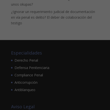
unos okupas?
¿Ignorar un requerimiento judicial de documentación
en vía penal es delito? El deber de colaboración del
testigo
Especialidades
Derecho Penal
Defensa Penitenciaria
Compliance Penal
Anticorrupción
Antiblanqueo
Aviso Legal