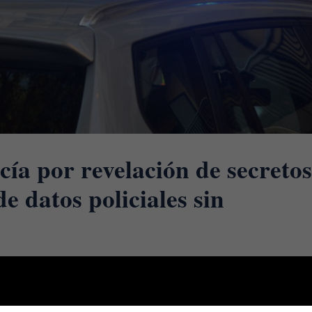
ía por revelación de secreto
de datos policiales sin
 (STS) nº 2868/2025, de 4 de junio (Ponente: Excmo. Sr. D. Andrés P
evelación de secretos por parte de un agente de policía. La sentencia