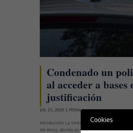
Condenado un polic
al acceder a bases 
justificación
JUL 21, 2025
|
PENAL
Cookies
Introducción La Sentencia del Tribunal Supremo
del Arco), aborda un caso de descubrimiento y r