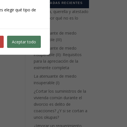
ENTRADAS RECIENTES
s elegir qué tipo de
Denuncia, querella y atestado
policial: por qué no es lo
mismo
La atenuante de miedo
insuperable (III)
Aceptar todo
La atenuante de miedo
insuperable (II): Requisitos
para la apreciación de la
eximente completa
La atenuante de miedo
insuperable (I)
¿Cortar los suministros de la
vivienda común durante el
divorcio es delito de
coacciones? ¿Y si se cortan a
unos okupas?
¿Ignorar un requerimiento