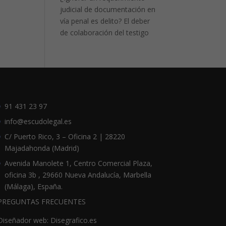
judicial de documentación en
vía penal es delito? El deber
de colaboración del testigo
91 431 23 97
info@escudolegal.es
C/ Puerto Rico, 3 – Oficina 2 | 28220
Majadahonda (Madrid)
Avenida Manolete 1, Centro Comercial Plaza,
oficina 3b , 29660 Nueva Andalucía, Marbella
(Málaga), España.
PREGUNTAS FRECUENTES
Diseñador web: Disegrafico.es