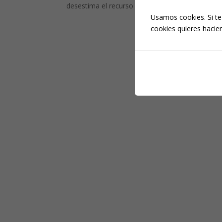
desestima el recurso de casación...
Usamos cookies. Si te
cookies quieres hacien