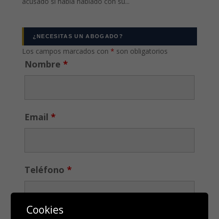
acusado si había hablado con su...
¿NECESITAS UN ABOGADO?
Los campos marcados con
*
son obligatorios
Nombre
*
Email
*
Teléfono
*
Cookies