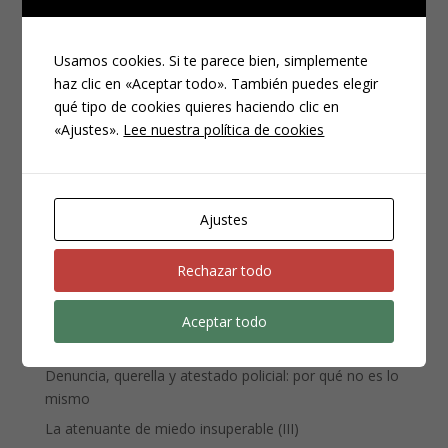
Usamos cookies. Si te parece bien, simplemente
haz clic en «Aceptar todo». También puedes elegir
qué tipo de cookies quieres haciendo clic en
«Ajustes».
Lee nuestra política de cookies
CATEGORÍAS
Compliance
Noticias
Ajustes
Penal
Penitenciario
Rechazar todo
Uncategorized
Aceptar todo
ENTRADAS RECIENTES
Denuncia, querella y atestado policial: por qué no es lo
mismo
La atenuante de miedo insuperable (III)