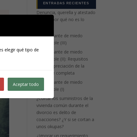
ENTRADAS RECIENTES
Denuncia, querella y atestado
policial: por qué no es lo
mismo
La atenuante de miedo
insuperable (III)
s elegir qué tipo de
La atenuante de miedo
insuperable (II): Requisitos
para la apreciación de la
eximente completa
La atenuante de miedo
Aceptar todo
insuperable (I)
¿Cortar los suministros de la
vivienda común durante el
divorcio es delito de
coacciones? ¿Y si se cortan a
unos okupas?
¿Ignorar un requerimiento