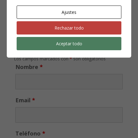
Fiscalía especializada en medio ambiente y de los
Ajustes
Juzgados se centran en la distracción de agua, este
con el objetivo normalmente de ahorrar agua y buscar
un gran beneficio...
Rechazar todo
Aceptar todo
¿NECESITAS UN ABOGADO?
Los campos marcados con
*
son obligatorios
Nombre
*
Email
*
Teléfono
*