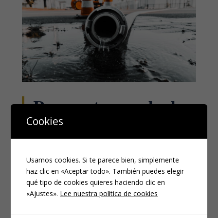
Respuesta penal a la
Cookies
distracción ilícita de
agua y al delito de
Usamos cookies. Si te parece bien, simplemente
defraudación de agua
haz clic en «Aceptar todo». También puedes elegir
qué tipo de cookies quieres haciendo clic en
FEB 28, 2024
|
PENAL
«Ajustes».
Lee nuestra política de cookies
Muchas investigaciones del SEPRONA, de otras
Fuerzas y Cuerpos de Seguridad del Estado, de la