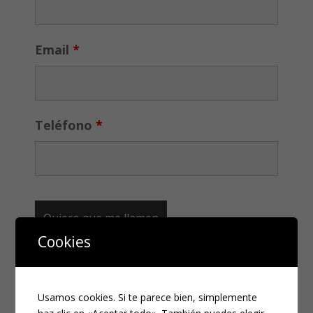
Email
*
Teléfono
*
Cookies
CATEGORÍAS
Usamos cookies. Si te parece bien, simplemente
Compliance