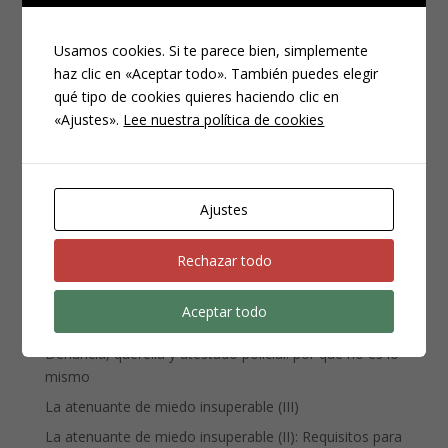
Usamos cookies. Si te parece bien, simplemente
haz clic en «Aceptar todo». También puedes elegir
qué tipo de cookies quieres haciendo clic en
CATEGORÍAS
«Ajustes».
Lee nuestra política de cookies
Compliance
Noticias
Penal
Ajustes
Penitenciario
Rechazar todo
Uncategorized
Aceptar todo
ENTRADAS RECIENTES
Denuncia, querella y atestado policial: por qué no es lo
mismo
La atenuante de miedo insuperable (III)
La atenuante de miedo insuperable (II): Requisitos para