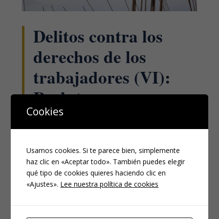
Delitos contra los
derechos de los
trabajadores (VI):
Reclutar personas o
Cookies
determinar al
abandono de puesto
Usamos cookies. Si te parece bien, simplemente
de trabajo.
haz clic en «Aceptar todo». También puedes elegir
qué tipo de cookies quieres haciendo clic en
MAY 10, 2021
|
PENAL
«Ajustes».
Lee nuestra política de cookies
Introducción Conforme al número 2º del artículo 312
del Código Penal (CP), serán castigados con las penas