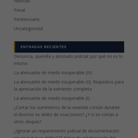
Noticias
Penal
Penitenciario
Uncategorized
ENTRADAS RECIENTES
Denuncia, querella y atestado policial: por qué no es lo
mismo
La atenuante de miedo insuperable (III)
La atenuante de miedo insuperable (II): Requisitos para
la apreciación de la eximente completa
La atenuante de miedo insuperable (I)
¿Cortar los suministros de la vivienda común durante
el divorcio es delito de coacciones? ¿Y si se cortan a
unos okupas?
¿Ignorar un requerimiento judicial de documentación
en vía penal es delito? El deber de colaboración del