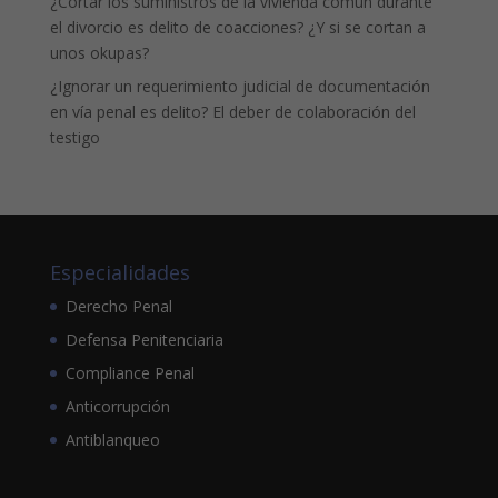
¿Cortar los suministros de la vivienda común durante
el divorcio es delito de coacciones? ¿Y si se cortan a
unos okupas?
¿Ignorar un requerimiento judicial de documentación
en vía penal es delito? El deber de colaboración del
testigo
Especialidades
Derecho Penal
Defensa Penitenciaria
Compliance Penal
Anticorrupción
Antiblanqueo