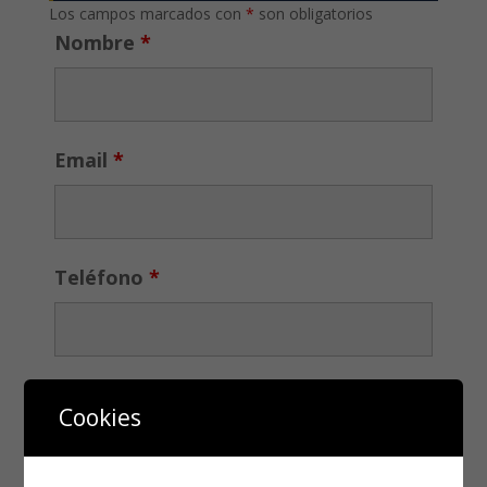
Los campos marcados con
*
son obligatorios
Nombre
*
Email
*
Teléfono
*
Cookies