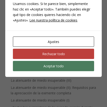
Usamos cookies. Si te parece bien, simplemente
haz clic en «Aceptar todo». También puedes elegir
CATEGORÍAS
qué tipo de cookies quieres haciendo clic en
Compliance
«Ajustes».
Lee nuestra política de cookies
Noticias
Penal
Penitenciario
Ajustes
Uncategorized
Rechazar todo
ENTRADAS RECIENTES
Aceptar todo
Denuncia, querella y atestado policial: por qué no es lo
mismo
La atenuante de miedo insuperable (III)
La atenuante de miedo insuperable (II): Requisitos para
la apreciación de la eximente completa
La atenuante de miedo insuperable (I)