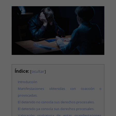
Índice:
[
ocultar
]
Introducción
Manifestaciones obtenidas con coacción o
provocadas.
El detenido no conocía sus derechos procesales.
El detenido ya conocía sus derechos procesales.
Valoración probatoria de estas manifestaciones