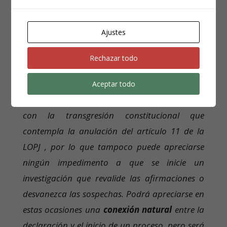
proceso. Cuando las manifestaciones rompen
su conexión respecto a la actividad probatoria
Ajustes
en el proceso, operando como denuncia o
noticia criminis de la que arranca la
Rechazar todo
investigación de hechos distintos y que precisan
de sus propios elementos confirmadores, no
Aceptar todo
existe la vinculación del material probatorio
con la transgresión constitucional que
contempla la anulación del artículo 11 de la
LOPJ , por lo que tampoco puede apreciarse
ningún impedimento a que se inicie un
investigación que revalide las afirmaciones o
desvanezca las sospechas. Podrá apreciarse en
estas ocasiones una
conexión natural
entre la
declaración y el inicio de un proceso, pero será