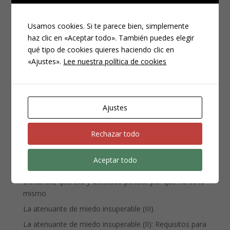
Usamos cookies. Si te parece bien, simplemente
haz clic en «Aceptar todo». También puedes elegir
qué tipo de cookies quieres haciendo clic en
CATEGORÍAS
«Ajustes».
Lee nuestra política de cookies
Compliance
Noticias
Penal
Ajustes
Penitenciario
Rechazar todo
Uncategorized
Aceptar todo
ENTRADAS RECIENTES
Denuncia, querella y atestado policial: por qué no es lo
mismo
La atenuante de miedo insuperable (III)
La atenuante de miedo insuperable (II): Requisitos para