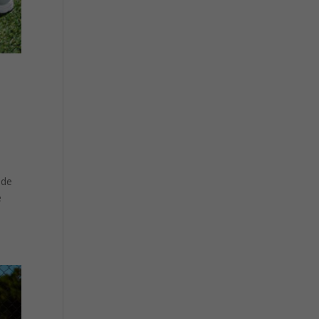
s
 de
e