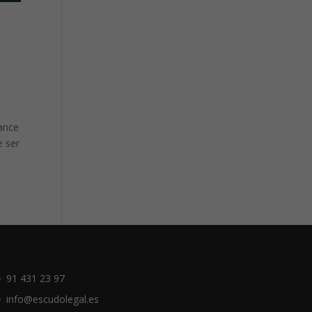
lance
e ser
91 431 23 97
info@escudolegal.es