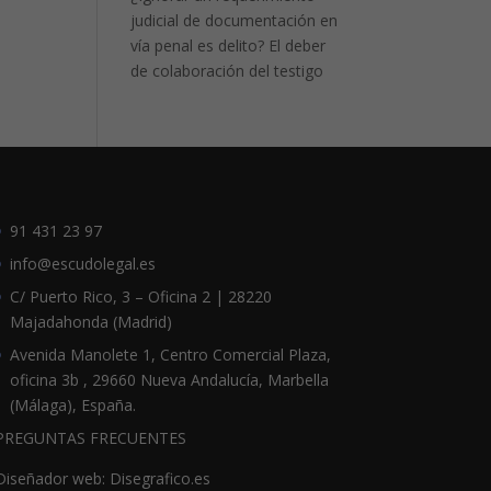
judicial de documentación en
vía penal es delito? El deber
de colaboración del testigo
91 431 23 97
info@escudolegal.es
C/ Puerto Rico, 3 – Oficina 2 | 28220
Majadahonda (Madrid)
Avenida Manolete 1, Centro Comercial Plaza,
oficina 3b , 29660 Nueva Andalucía, Marbella
(Málaga), España.
PREGUNTAS FRECUENTES
Diseñador web: Disegrafico.es