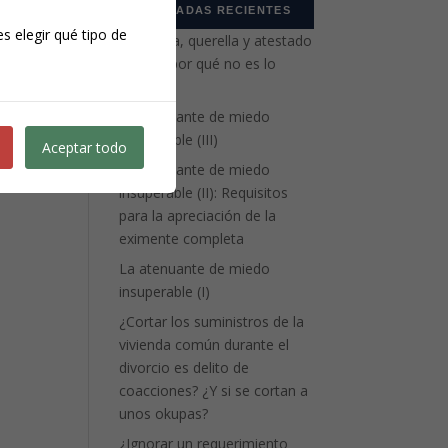
ENTRADAS RECIENTES
s elegir qué tipo de
Denuncia, querella y atestado
policial: por qué no es lo
mismo
La atenuante de miedo
insuperable (III)
Aceptar todo
La atenuante de miedo
insuperable (II): Requisitos
para la apreciación de la
eximente completa
La atenuante de miedo
insuperable (I)
¿Cortar los suministros de la
vivienda común durante el
divorcio es delito de
coacciones? ¿Y si se cortan a
unos okupas?
¿Ignorar un requerimiento