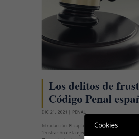
Los delitos de frus
Código Penal españ
DIC 21, 2021
|
PENAL
Cookies
Introducción. El capítulo VII del Código Penal (
“frustración de la ejecución”, que son los siguien