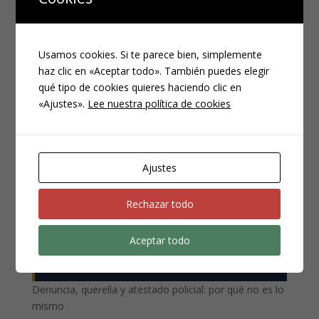
Usamos cookies. Si te parece bien, simplemente
haz clic en «Aceptar todo». También puedes elegir
qué tipo de cookies quieres haciendo clic en
«Ajustes».
Lee nuestra política de cookies
CATEGORÍAS
Compliance
Noticias
Ajustes
Penal
Rechazar todo
Penitenciario
Uncategorized
Aceptar todo
ENTRADAS RECIENTES
Denuncia, querella y atestado policial: por qué no es lo
mismo