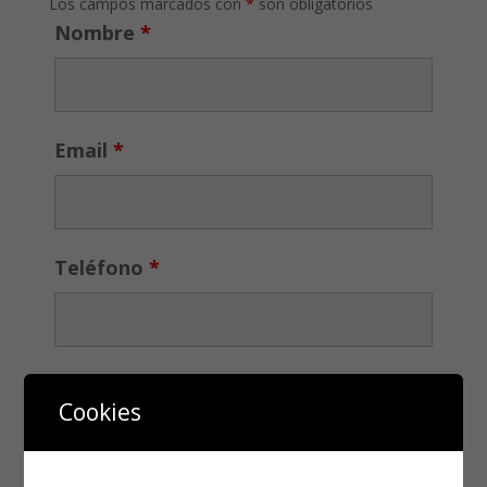
Los campos marcados con
*
son obligatorios
Nombre
*
Email
*
Teléfono
*
Cookies