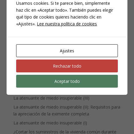
Usamos cookies. Si te parece bien, simplemente
haz clic en «Aceptar todo». También puedes elegir
CATEGORÍAS
qué tipo de cookies quieres haciendo clic en
Compliance
«Ajustes».
Lee nuestra política de cookies
Noticias
Penal
Penitenciario
Ajustes
Uncategorized
Rechazar todo
ENTRADAS RECIENTES
Aceptar todo
Denuncia, querella y atestado policial: por qué no es lo
mismo
La atenuante de miedo insuperable (III)
La atenuante de miedo insuperable (II): Requisitos para
la apreciación de la eximente completa
La atenuante de miedo insuperable (I)
¿Cortar los suministros de la vivienda común durante