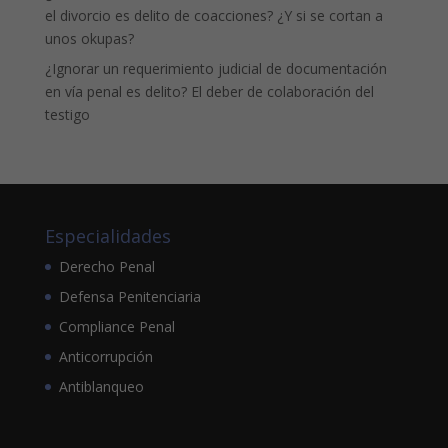
el divorcio es delito de coacciones? ¿Y si se cortan a
unos okupas?
¿Ignorar un requerimiento judicial de documentación
en vía penal es delito? El deber de colaboración del
testigo
Especialidades
Derecho Penal
Defensa Penitenciaria
Compliance Penal
Anticorrupción
Antiblanqueo