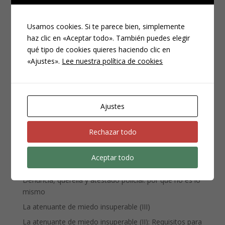
Usamos cookies. Si te parece bien, simplemente
haz clic en «Aceptar todo». También puedes elegir
qué tipo de cookies quieres haciendo clic en
«Ajustes».
Lee nuestra política de cookies
CATEGORÍAS
Compliance
Noticias
Penal
Ajustes
Penitenciario
Rechazar todo
Uncategorized
Aceptar todo
ENTRADAS RECIENTES
Denuncia, querella y atestado policial: por qué no es lo
mismo
La atenuante de miedo insuperable (III)
La atenuante de miedo insuperable (II): Requisitos para