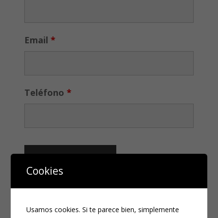
Email
*
Teléfono
*
Cookies
CATEGORÍAS
Usamos cookies. Si te parece bien, simplemente