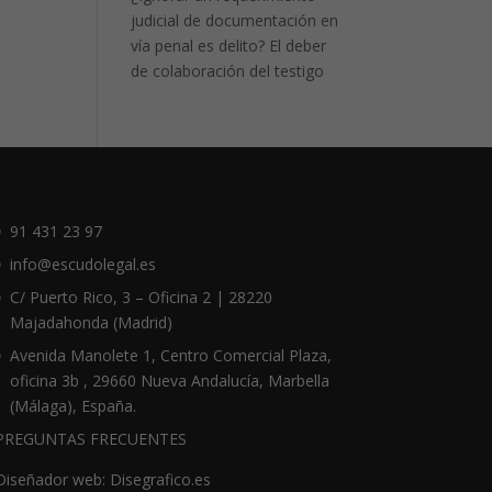
judicial de documentación en
vía penal es delito? El deber
de colaboración del testigo
91 431 23 97
info@escudolegal.es
C/ Puerto Rico, 3 – Oficina 2 | 28220
Majadahonda (Madrid)
Avenida Manolete 1, Centro Comercial Plaza,
oficina 3b , 29660 Nueva Andalucía, Marbella
(Málaga), España.
PREGUNTAS FRECUENTES
Diseñador web: Disegrafico.es