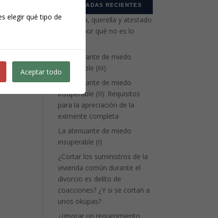
ENTRADAS RECIENTES
s elegir qué tipo de
Denuncia, querella y atestado
policial: por qué no es lo
mismo
La atenuante de miedo
insuperable (III)
Aceptar todo
La atenuante de miedo
insuperable (II): Requisitos
para la apreciación de la
eximente completa
La atenuante de miedo
insuperable (I)
¿Cortar los suministros de la
vivienda común durante el
divorcio es delito de
coacciones? ¿Y si se cortan a
unos okupas?
¿Ignorar un requerimiento