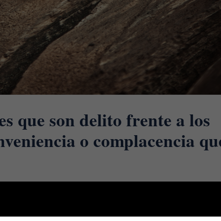
s que son delito frente a los
nveniencia o complacencia qu
 contra las relaciones familiares del Título XII del Código Penal (CP),
capítulo, y dentro de los matrimonios ilegales se encuentran: – El del