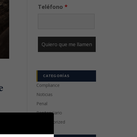
Teléfono
*
CATEGORÍAS
e
Compliance
Noticias
Penal
Penitenciario
Uncategorized
 los
ito