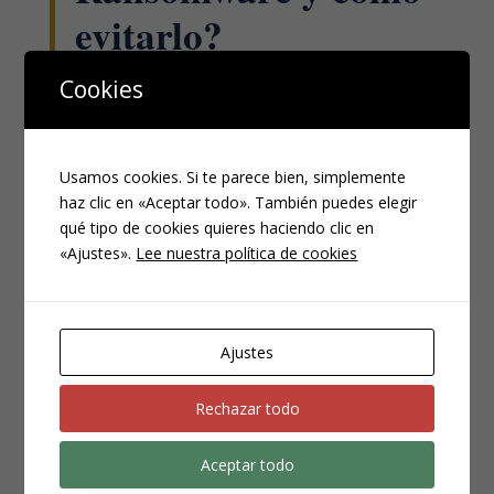
evitarlo?
JUL 21, 2023
|
PENAL
Cookies
En el mundo digital actual, la amenaza del ransomware
crece exponencialmente día a día. Tenemos en la
actualidad en ciernes el ciberataque al Hospital Clínic
Usamos cookies. Si te parece bien, simplemente
de Barcelona que sufrió el pasado 5 de marzo, y que
haz clic en «Aceptar todo». También puedes elegir
ante la falta de pago del rescate solicitado está...
qué tipo de cookies quieres haciendo clic en
«Ajustes».
Lee nuestra política de cookies
¿NECESITAS UN ABOGADO?
Los campos marcados con
*
son obligatorios
Ajustes
Nombre
*
Rechazar todo
Aceptar todo
Email
*