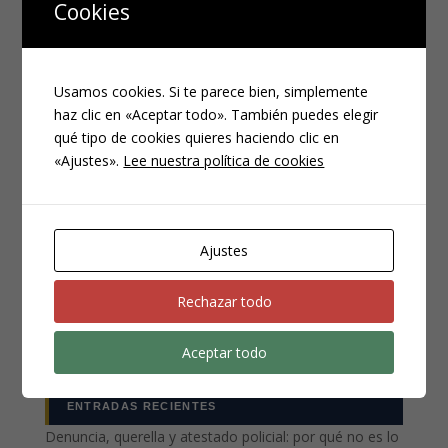
Cookies
Usamos cookies. Si te parece bien, simplemente
haz clic en «Aceptar todo». También puedes elegir
qué tipo de cookies quieres haciendo clic en
«Ajustes».
Lee nuestra política de cookies
CATEGORÍAS
Compliance
Ajustes
Noticias
Penal
Rechazar todo
Penitenciario
Uncategorized
Aceptar todo
ENTRADAS RECIENTES
Denuncia, querella y atestado policial: por qué no es lo