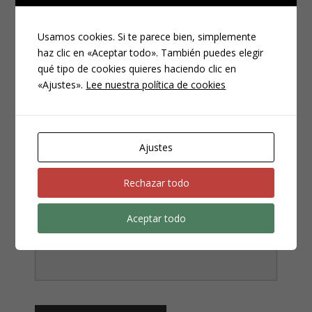
Usamos cookies. Si te parece bien, simplemente
¿NECESITAS UN ABOGADO?
haz clic en «Aceptar todo». También puedes elegir
Los campos marcados con
*
son obligatorios
qué tipo de cookies quieres haciendo clic en
Nombre
*
«Ajustes».
Lee nuestra política de cookies
Ajustes
Email
*
Rechazar todo
Aceptar todo
Teléfono
*