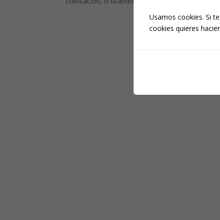
colocación, o usando de otro engaño...
Usamos cookies. Si te
cookies quieres hacien