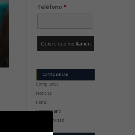
Teléfono
*
CATEGORÍAS
Compliance
Noticias
Penal
Penitenciario
Uncategorized
a