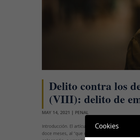
Delito contra los d
(VIII): delito de e
MAY 14, 2021
|
PENAL
Cookies
Introducción. El artículo 313 del Código Penal (C
doce meses, al “que determinare o favoreciere 