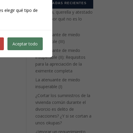
ENTRADAS RECIENTES
s elegir qué tipo de
Denuncia, querella y atestado
policial: por qué no es lo
mismo
La atenuante de miedo
insuperable (III)
Aceptar todo
La atenuante de miedo
insuperable (II): Requisitos
para la apreciación de la
eximente completa
La atenuante de miedo
insuperable (I)
¿Cortar los suministros de la
vivienda común durante el
divorcio es delito de
coacciones? ¿Y si se cortan a
unos okupas?
¿Ignorar un requerimiento