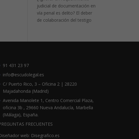
judicial de documentación en
vía penal es delito? El deber
de colaboración del testigo
91 431 23 97
info@escudolegal.es
C/ Puerto Rico, 3 – Oficina 2 | 28220
Majadahonda (Madrid)
Avenida Manolete 1, Centro Comercial Plaza,
oficina 3b , 29660 Nueva Andalucía, Marbella
(Málaga), España.
PREGUNTAS FRECUENTES
Diseñador web: Disegrafico.es