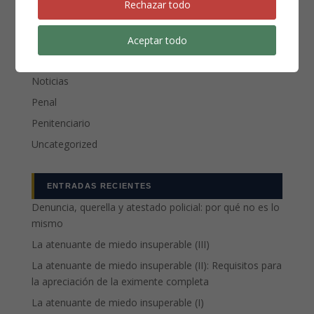
Rechazar todo
Aceptar todo
CATEGORÍAS
Compliance
Noticias
Penal
Penitenciario
Uncategorized
ENTRADAS RECIENTES
Denuncia, querella y atestado policial: por qué no es lo
mismo
La atenuante de miedo insuperable (III)
La atenuante de miedo insuperable (II): Requisitos para
la apreciación de la eximente completa
La atenuante de miedo insuperable (I)