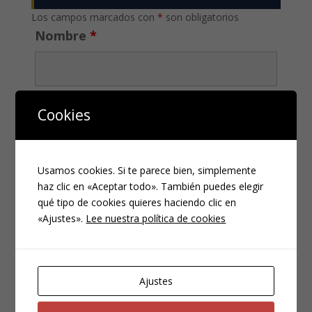
Los campos marcados con
*
son obligatorios
Nombre
*
Email
*
Cookies
Usamos cookies. Si te parece bien, simplemente
Teléfono
*
haz clic en «Aceptar todo». También puedes elegir
qué tipo de cookies quieres haciendo clic en
«Ajustes».
Lee nuestra política de cookies
Ajustes