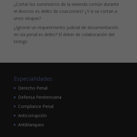
¿Cortar los suministros de la vivienda común durante
el divorcio es delito de coacciones? ¿Y si se cortan a
unos okupas?
¿Ignorar un requerimiento judicial de documentación
en vía penal es delito? El deber de colaboración del
testigo
Especialidades
Derecho Penal
Defensa Penitenciaria
Compliance Penal
Anticorrupción
Antiblanqueo