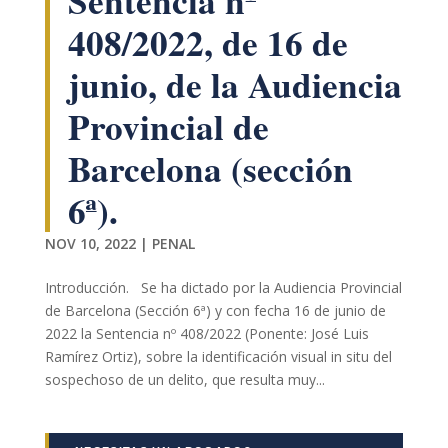
Sentencia nº
408/2022, de 16 de
junio, de la Audiencia
Provincial de
Barcelona (sección
Necesarias
6ª).
Estas
cookies no
son
NOV 10, 2022
|
PENAL
opcionales.
Son
Introducción. Se ha dictado por la Audiencia Provincial
necesarias
para que
de Barcelona (Sección 6ª) y con fecha 16 de junio de
funcione la
2022 la Sentencia nº 408/2022 (Ponente: José Luis
web.
Ramírez Ortiz), sobre la identificación visual in situ del
sospechoso de un delito, que resulta muy...
Estadísticas
Para que