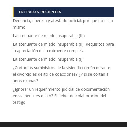
Marketing
ENTRADAS RECIENTES
Al compartir tus
Denuncia, querella y atestado policial: por qué no es lo
intereses y
comportamiento
mismo
mientras visitas
La atenuante de miedo insuperable (III)
nuestro sitio,
aumentas la
La atenuante de miedo insuperable (II): Requisitos para
posibilidad de
la apreciación de la eximente completa
ver contenido y
ofertas
La atenuante de miedo insuperable (I)
personalizados.
¿Cortar los suministros de la vivienda común durante
el divorcio es delito de coacciones? ¿Y si se cortan a
unos okupas?
¿Ignorar un requerimiento judicial de documentación
en vía penal es delito? El deber de colaboración del
testigo