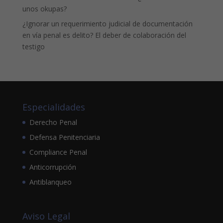
unos okupas?
¿Ignorar un requerimiento judicial de documentación
en vía penal es delito? El deber de colaboración del
testigo
Especialidades
Derecho Penal
Defensa Penitenciaria
Compliance Penal
Anticorrupción
Antiblanqueo
Aviso Legal