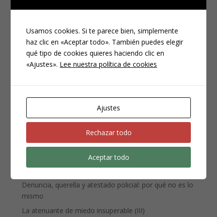
Usamos cookies. Si te parece bien, simplemente
haz clic en «Aceptar todo». También puedes elegir
qué tipo de cookies quieres haciendo clic en
«Ajustes».
Lee nuestra política de cookies
CATEGORÍAS
Compliance
Noticias
Ajustes
Penal
Penitenciario
Rechazar todo
Uncategorized
Aceptar todo
ENTRADAS RECIENTES
Denuncia, querella y atestado policial: por qué no es lo
mismo
La atenuante de miedo insuperable (III)